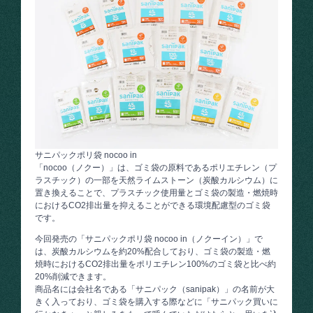
サニパックポリ袋 nocoo in
「nocoo（ノクー）」は、ゴミ袋の原料であるポリエチレン（プ
ラスチック）の一部を天然ライムストーン（炭酸カルシウム）に
置き換えることで、プラスチック使用量とゴミ袋の製造・燃焼時
におけるCO2排出量を抑えることができる環境配慮型のゴミ袋
です。
今回発売の「サニパックポリ袋 nocoo in（ノクーイン）」で
は、炭酸カルシウムを約20%配合しており、ゴミ袋の製造・燃
焼時におけるCO2排出量をポリエチレン100%のゴミ袋と比べ約
20%削減できます。
商品名には会社名である「サニパック（sanipak）」の名前が大
きく入っており、ゴミ袋を購入する際などに「サニパック買いに