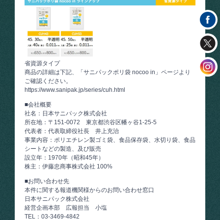
省資源タイプ
商品の詳細は下記、「サニパックポリ袋 nocoo in」ページより
ご確認ください。
https://www.sanipak.jp/series/cuh.html
■会社概要
社名：日本サニパック株式会社
所在地：〒151-0072 東京都渋谷区幡ヶ谷1-25-5
代表者：代表取締役社長 井上充治
事業内容：ポリエチレン製ゴミ袋、食品保存袋、水切り袋、食品
シートなどの製造、及び販売
設立年：1970年（昭和45年）
株主：伊藤忠商事株式会社 100%
■お問い合わせ先
本件に関する報道機関様からのお問い合わせ窓口
日本サニパック株式会社
経営企画本部 広報担当 小塩
TEL：03-3469-4842