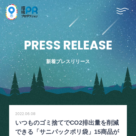
P
R
E
S
S
R
E
L
E
A
S
E
新着プレスリリース
2022.06.08
いつものゴミ捨てでCO2排出量を削減
できる「サニパックポリ袋」15商品が