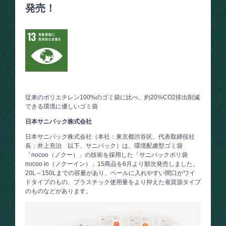
発売！
従来のポリエチレン100%のゴミ袋に比べ、約20%CO2排出削減
できる環境に優しいゴミ袋
日本サニパック株式会社
日本サニパック株式会社（本社：東京都渋谷区、代表取締役社
長：井上充治 以下、サニパック）は、環境配慮型ゴミ袋
「nocoo（ノクー）」の技術を採用した「サニパックポリ袋
nocoo in（ノクーイン）」15商品を6月より順次発売しました。
20L～150Lまでの容量があり、ペールに入れやすい間口がワイ
ドタイプのもの、プラスチック使用量をより抑えた省資源タイプ
のものなどがあります。