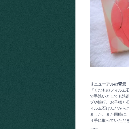
リニューアルの背景
『くだものフィルム
で手洗いとしても洗顔
プや旅行、お子様と
ィルム石けんだから
ました。また同時に
り手に取っていただ