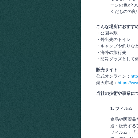
ージの色がつ
くだものの良
こんな場所におすす
・公園や駅
・外出先のトイレ
・キャンプや釣りな
・海外の旅行先
・防災グッズとして
販売サイト
公式オンライン：
http
楽天市場：
https://ww
当社の技術や事業に
1. フィルム
食品や医薬品
造・販売する
フィルム」「