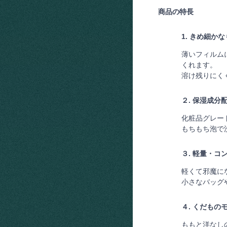
商品の特長
1. きめ細か
薄いフィルム
くれます。
溶け残りにく
２. 保湿成分
化粧品グレー
もちもち泡で
３. 軽量・コ
軽くて邪魔に
小さなバッグ
４. くだもの
ももと洋なし