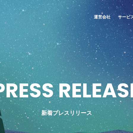
運営会社
サービ
P
R
E
S
S
R
E
L
E
A
S
新着プレスリリース