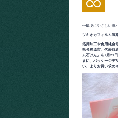
〜環境にやさしい紙
ツキオカフィルム製
箔押加工や食用純金
県各務原市、代表取締
ム石けん』を7月21
まに、パッケージデ
い、よりお買い求め