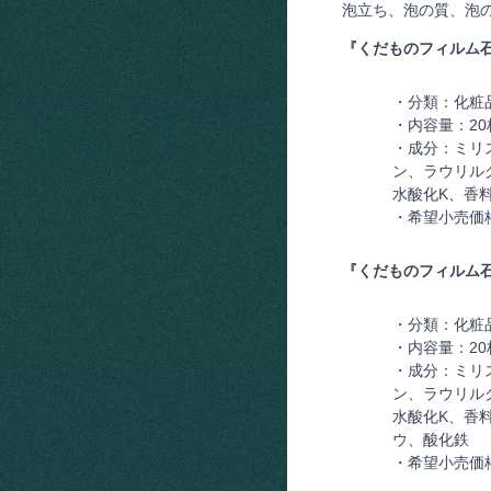
泡立ち、泡の質、泡
『くだものフィルム
・分類：化粧
・内容量：20
・成分：ミリ
ン、ラウリル
水酸化K、香
・希望小売価
『くだものフィルム
・分類：化粧
・内容量：20
・成分：ミリ
ン、ラウリル
水酸化K、香
ウ、酸化鉄
・希望小売価