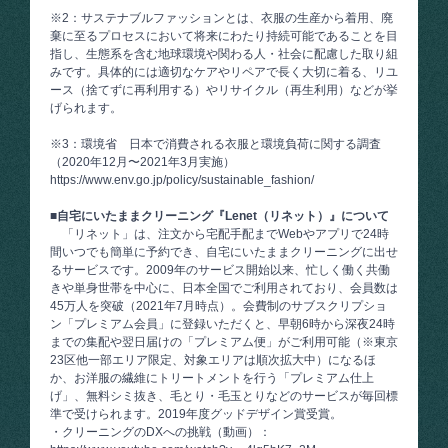
※2：サステナブルファッションとは、衣服の生産から着用、廃
棄に至るプロセスにおいて将来にわたり持続可能であることを目
指し、生態系を含む地球環境や関わる人・社会に配慮した取り組
みです。具体的には適切なケアやリペアで長く大切に着る、リユ
ース（捨てずに再利用する）やリサイクル（再生利用）などが挙
げられます。
※3：環境省 日本で消費される衣服と環境負荷に関する調査
（2020年12月〜2021年3月実施）
https://www.env.go.jp/policy/sustainable_fashion/
■自宅にいたままクリーニング『Lenet（リネット）』について
「リネット」は、注文から宅配手配までWebやアプリで24時
間いつでも簡単に予約でき、自宅にいたままクリーニングに出せ
るサービスです。2009年のサービス開始以来、忙しく働く共働
きや単身世帯を中心に、日本全国でご利用されており、会員数は
45万人を突破（2021年7月時点）。会費制のサブスクリプショ
ン「プレミアム会員」に登録いただくと、早朝6時から深夜24時
までの集配や翌日届けの「プレミアム便」がご利用可能（※東京
23区他一部エリア限定、対象エリアは順次拡大中）になるほ
か、お洋服の繊維にトリートメントを行う「プレミアム仕上
げ」、無料シミ抜き、毛とり・毛玉とりなどのサービスが毎回標
準で受けられます。2019年度グッドデザイン賞受賞。
・クリーニングのDXへの挑戦（動画）：