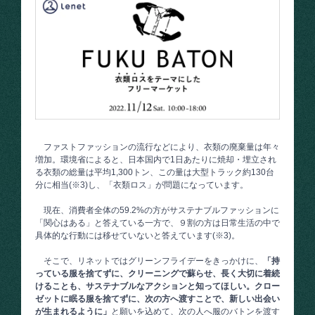
ファストファッションの流行などにより、衣類の廃棄量は年々
増加。環境省によると、日本国内で1日あたりに焼却・埋立され
る衣類の総量は平均1,300トン、この量は大型トラック約130台
分に相当(※3)し、「衣類ロス」が問題になっています。
現在、消費者全体の59.2%の方がサステナブルファッションに
「関心はある」と答えている一方で、９割の方は日常生活の中で
具体的な行動には移せていないと答えています(※3)。
そこで、リネットではグリーンフライデーをきっかけに、
「持
っている服を捨てずに、クリーニングで蘇らせ、長く大切に着続
けることも、サステナブルなアクションと知ってほしい。クロー
ゼットに眠る服を捨てずに、次の方へ渡すことで、新しい出会い
が生まれるように」
と願いを込めて、次の人へ服のバトンを渡す