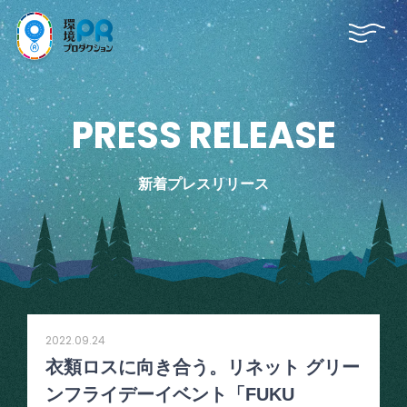
P
R
E
S
S
R
E
L
E
A
S
E
新着プレスリリース
2022.09.24
衣類ロスに向き合う。リネット グリー
ンフライデーイベント「FUKU