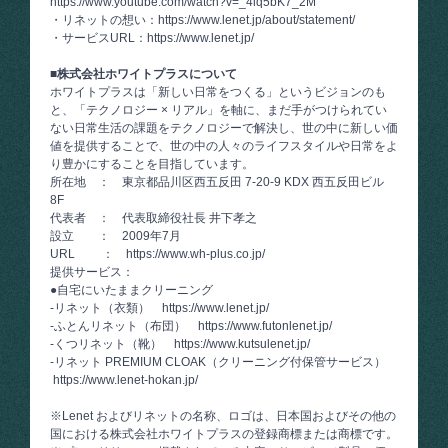
https://www.youtube.com/watch?v=_4lq5bK7_2M
・リネットの想い：
https://www.lenet.jp/about/statement/
・サービスURL：
https://www.lenet.jp/
■株式会社ホワイトプラスについて
ホワイトプラスは「新しい日常をつくる」というビジョンのも
と、「テクノロジー × リアル」を軸に、まだ手がつけられてい
ない日常生活の課題をテクノロジーで解決し、世の中に新しい価
値を提供することで、世の中の人々のライフスタイルや日常をよ
り豊かにすることを目指しています。
所在地 ： 東京都品川区西五反田 7-20-9 KDX 西五反田ビル
8F
代表者 ： 代表取締役社長 井下孝之
設立 ： 2009年7月
URL ：
https://www.wh-plus.co.jp/
提供サービス：
●自宅にいたままクリーニング
-リネット（衣類）
https://www.lenet.jp/
-ふとんリネット（布団）
https://www.futonlenet.jp/
-くつリネット（靴）
https://www.kutsulenet.jp/
-リネット PREMIUM CLOAK（クリーニング付保管サービス）
https://www.lenet-hokan.jp/
※Lenet およびリネットの名称、ロゴは、日本国およびその他の
国における株式会社ホワイトプラスの登録商標または商標です。