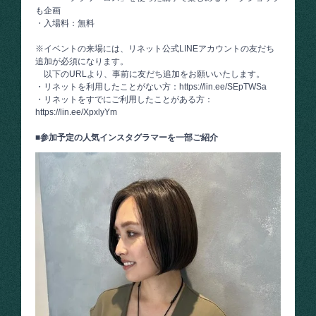
も企画
・入場料：無料
※イベントの来場には、リネット公式LINEアカウントの友だち
追加が必須になります。
以下のURLより、事前に友だち追加をお願いいたします。
・リネットを利用したことがない方：
https://lin.ee/SEpTWSa
・リネットをすでにご利用したことがある方：
https://lin.ee/XpxlyYm
■参加予定の人気インスタグラマーを一部ご紹介