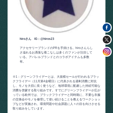
hiroさん IG：@hiros23
アクセサリーブランドのPRを手掛ける。hiroさんらし
さ溢れるお洒落な着こなしは多くのファンが注目して
いる。アパレルブランドとのコラボアイテムも多数
有。
※1：グリーンフライデーとは、大規模セールが行われるブラッ
クフライデー（11月第4金曜日）に代表される過剰消費に対抗
し、モノを大切に長く使うなど、地球環境に配慮した持続可能な
消費を啓蒙する取り組みです。すでにグリーンフライデーが広が
っている欧州では、ブラックフライデーと同時期に、不要な衣服
の交換会やモノを修理して使い続けることを教えるワークショッ
プなどが実施され、環境問題や社会課題に人々の目を向けさせる
取り組みをしています。