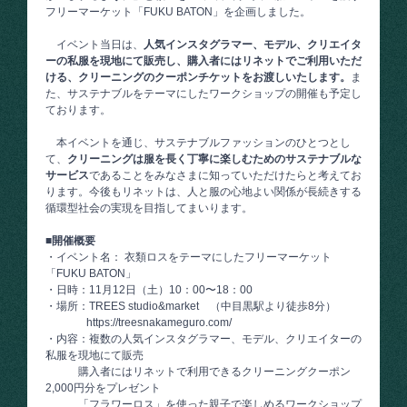
フリーマーケット「FUKU BATON」を企画しました。
イベント当日は、
人気インスタグラマー、モデル、クリエイタ
ーの私服を現地にて販売し、購入者にはリネットでご利用いただ
ける、クリーニングのクーポンチケットをお渡しいたします。
ま
た、サステナブルをテーマにしたワークショップの開催も予定し
ております。
本イベントを通じ、サステナブルファッションのひとつとし
て、
クリーニングは服を長く丁寧に楽しむためのサステナブルな
サービス
であることをみなさまに知っていただけたらと考えてお
ります。今後もリネットは、人と服の心地よい関係が長続きする
循環型社会の実現を目指してまいります。
■開催概要
・イベント名： 衣類ロスをテーマにしたフリーマーケット
「FUKU BATON」
・日時：11月12日（土）10：00〜18：00
・場所：TREES studio&market （中目黒駅より徒歩8分）
https://treesnakameguro.com/
・内容：複数の人気インスタグラマー、モデル、クリエイターの
私服を現地にて販売
購入者にはリネットで利用できるクリーニングクーポン
2,000円分をプレゼント
「フラワーロス」を使った親子で楽しめるワークショップ