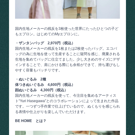
国内生地メーカーの残反を3枚使った世界にたったひとつの子ど
もエプロン。はじめてのMyエプロンに。
・ザンタンバッグ 2,970円（税込）
国内生地メーカーの残反を1枚または2枚使ったバッグ。エコバ
ッグの為に生地を使って生産することに疑問を感じ、廃棄される
生地を集めてバッグに仕立てました。少し大きめのサイズにデザ
インすることで、肩にかける際にも余裕ができて、持ち運びもし
やすく容量もバッチリです。
・ぬいぐるみ 2種
体つきぬいぐるみ 4,600円（税込）
顔ぬいぐるみ 4,300円（税込）
国内生地メーカーの残反を使って、今注目を集めるアーティス
ト“Yuri Hasegawa”とのコラボレーションによって生まれた作品
です。一つずつ手作業で仕上げているので、ぬくもりを感じられ
る表情や仕上がりを楽しんでいただけます。
BE HOME とは？