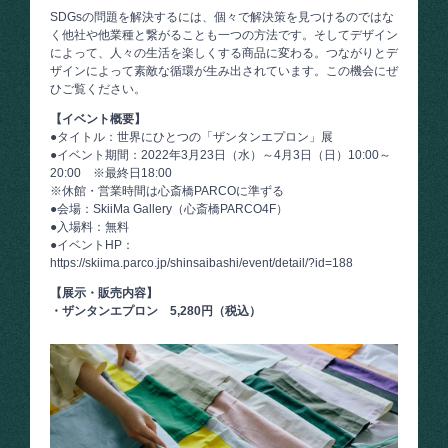
SDGsの問題を解決するには、個々で解決策を見つけるのではな
く他社や他業種と繋がることも一つの方法です。そしてデザイン
によって、人々の生活を楽しくする商品に変わる。つながりとデ
ザインによって素敵な循環が生み出されています。この機会にぜ
ひご覧ください。
【イベント概要】
●タイトル：世界にひとつの「ザンタンエプロン」展
●イベント期間：2022年3月23日（水）～4月3日（日）10:00～
20:00 ※最終日18:00
※休館・営業時間は心斎橋PARCOに準ずる
●会場：SkiiMa Gallery（心斎橋PARCO4F）
●入場料：無料
●イベントHP：
https://skiima.parco.jp/shinsaibashi/event/detail/?id=188
【展示・販売内容】
・ザンタンエプロン 5,280円（税込）