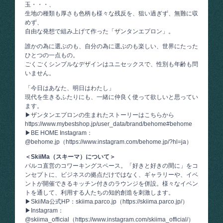
玉・・・、
生地の種類も厚さも色柄も様々な残反を、狙い過ぎず、無難に収
めず、
自由な発想で組み上げて作った「ザンタンエプロン」。
誰かの為に選ぶのも、自分の為に選ぶのも楽しい、世界にたった
ひとつの一点もの。
ごくごくシンプルなデザインはユニセックスで、性別も年齢も問
いません。
「今日はあなた、明日はわたし」
現代を生きるふたりにも、一緒に仲良く使って欲しいと思ってい
ます。
▶ザンタンエプロンの生まれたストーリーはこちらから
https://www.mybestshop.jp/user_data/brand/behome#behome
▶BE HOME Instagram：
@behome.jp（
https://www.instagram.com/behome.jp/?hl=ja
）
＜SkiiMa（スキーマ）について＞
パルコ直営のコワーキングスペース。「好きと好きの間に」をコ
ンセプトに、ビジネスの拠点だけではなく、ギャラリーや、イベ
ントが開催できるキッチン付きのラウンジを併設。様々なイベン
トを通して、利用する人たちの知的創造を刺激します。
▶SkiiMa公式HP：skiima.parco.jp（
https://skiima.parco.jp/
）
▶Instagram：
@skiima_official（
https://www.instagram.com/skiima_official/
）