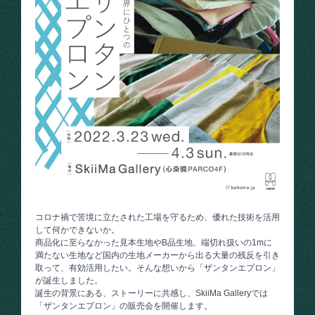
コロナ禍で苦境に立たされた工場を守るため、優れた技術を活用
して何かできないか。
商品化に至らなかった見本生地やB品生地、端切れ扱いの1mに
満たない生地など国内の生地メーカーから出る大量の残反を引き
取って、有効活用したい。そんな想いから「ザンタンエプロン」
が誕生しました。
誕生の背景にある、ストーリーに共感し、SkiiMa Galleryでは
「ザンタンエプロン」の販売会を開催します。