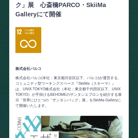
ク」展 心斎橋PARCO・SkiiMa
Galleryにて開催
株式会社パルコ
株式会社パルコ(本社：東京都渋谷区以下、パルコ)が運営する、
コミュニティ型ワーキングスペース『SkiiMa（スキーマ）』
は、UNIX TOKYO株式会社（本社：東京都千代田区以下、UNIX
TOKYO）が手掛けるBEHOMEのザンタンエプロンを紹介する展
示「世界にひとつの「ザンタンバッグ」展」をSkiiMa Galleryに
て開催いたします。