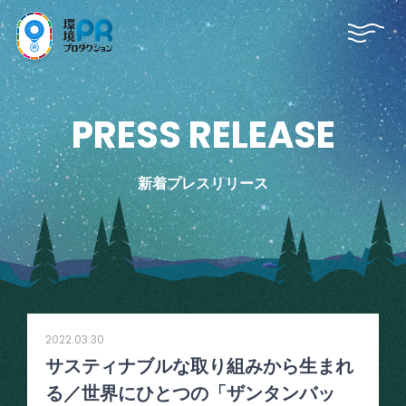
P
R
E
S
S
R
E
L
E
A
S
E
新着プレスリリース
2022.03.30
サスティナブルな取り組みから生まれ
る／世界にひとつの「ザンタンバッ