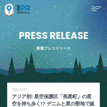
P
R
E
S
S
R
E
L
E
A
S
E
新着プレスリリース
2022.01.27
アジア初! 星空保護区「美星町」の星
空を持ち歩く!? デニムと星の聖地で誕