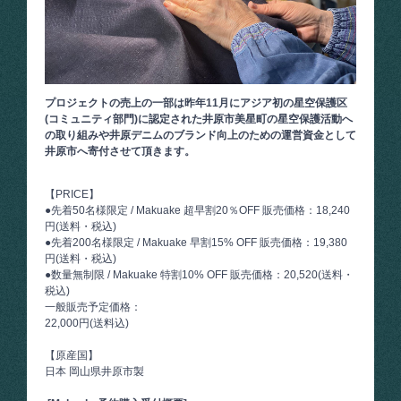
プロジェクトの売上の一部は昨年11月にアジア初の星空保護区
(コミュニティ部門)に認定された井原市美星町の星空保護活動へ
の取り組みや井原デニムのブランド向上のための運営資金として
井原市へ寄付させて頂きます。
【PRICE】
●先着50名様限定 / Makuake 超早割20％OFF 販売価格：18,240
円(送料・税込)
●先着200名様限定 / Makuake 早割15% OFF 販売価格：19,380
円(送料・税込)
●数量無制限 / Makuake 特割10% OFF 販売価格：20,520(送料・
税込)
一般販売予定価格：
22,000円(送料込)
【原産国】
日本 岡山県井原市製