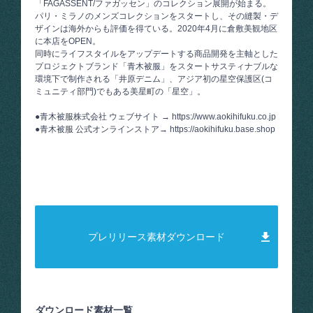
「FAGASSENT/ファガッセン」のコレクション展開が始まる。
パリ・ミラノのメンズコレクションをスタートし、その縫製・デ
ザインは海外からも評価を得ている。2020年4月に倉敷美観地区
に本店をOPEN。
同時にライフスタイルをアップデートする商品開発を主軸とした
プロジェクトブランド「青木被服」をスタートサスティナブルな
環境下で制作される「井原デニム」、アジア初の星空保護区(コ
ミュニティ部門)でもある美星町の「星空」。
●青木被服株式会社 ウェブサイト →
https://www.aokihifuku.co.jp
●青木被服 公式オンラインストア→
https://aokihifuku.base.shop
プレリリース素材ダウンロード
ダウンロード素材一覧