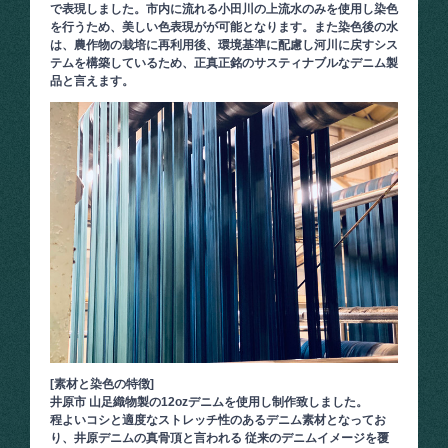
で表現しました。市内に流れる小田川の上流水のみを使用し染色
を行うため、美しい色表現がが可能となります。また染色後の水
は、農作物の栽培に再利用後、環境基準に配慮し河川に戻すシス
テムを構築しているため、正真正銘のサスティナブルなデニム製
品と言えます。
[素材と染色の特徴]
井原市 山足織物製の12ozデニムを使用し制作致しました。
程よいコシと適度なストレッチ性のあるデニム素材となってお
り、井原デニムの真骨頂と言われる 従来のデニムイメージを覆