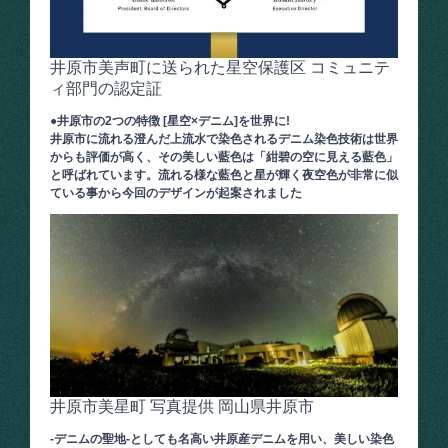
井原市美声町に送られた星空保護区 コミュニテ
ィ部門の認定証
●井原市の2つの特徴 [星空×デニム]を世界に!
井原市に流れる澄んだ上流水で染色されるデニム染色技術は世界
からも評価が高く、その美しい藍色は「紺碧の空に見える藍色」
と呼ばれています。流れる様な藍色と星が輝く夜空色が非常に似
ている事から今回のデザインが起案されました
井原市美星町 写真提供 岡山県井原市
-デニムの聖地-としても名高い井原産デニムを用い、美しい染色