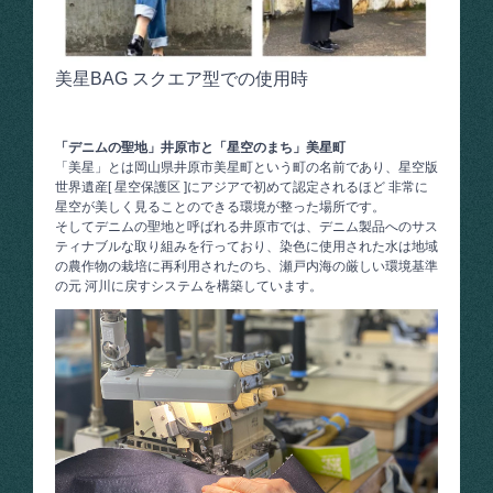
美星BAG スクエア型での使用時
「デニムの聖地」井原市と「星空のまち」美星町
「美星」とは岡山県井原市美星町という町の名前であり、星空版
世界遺産[ 星空保護区 ]にアジアで初めて認定されるほど 非常に
星空が美しく見ることのできる環境が整った場所です。
そしてデニムの聖地と呼ばれる井原市では、デニム製品へのサス
ティナブルな取り組みを行っており、染色に使用された水は地域
の農作物の栽培に再利用されたのち、瀬戸内海の厳しい環境基準
の元 河川に戻すシステムを構築しています。