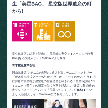
生「美星BAG」 星空版世界遺産の町
から!
星空保護区の認定を記念し、美星町の夜空をイメージした[美星
BAG]を応援購入サイトMakuakeより発売!
青木被服株式会社
岡山県井原市-デニムの聖地-に拠点を置くデニムファクトリー
「青木被服株式会社 / 代表:青木 茂」は、この度 昨年2021年11月
に井原市美星町が星空版の世界遺産と称される「星空保護区 *コ
ミュニティ部門」の認定を受けた事を記念し、-井原市美星町-の
夜空をイメージしたバッグ「美星BAG」を1月27日(木) 11:00~
より 応援購入サイトMakuakeにて販売いたします。