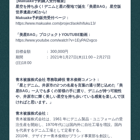
[Makuake予約購入受付概要]
星空を持ち歩く! デニムと星の聖地で誕生「美星BAG」 星空版
世界遺産の町から!
Makuake予約販売受付ページ：
https://www.makuake.com/project/aokihifuku13/
「美星BAG」プロジェクトYOUTUBE動画：
https://www.youtube.com/watch?v=1EyPAl2vgco
目標金額 ： 300,000円
期間 ： 2021年1月27日(木)11:00～2月27日
(日)18:00
青木被服株式会社 専務取締役 青木俊樹コメント：
「星とデニム。井原市の2つの名産を言葉の通り閉じ込めた「美
星BAG」一人でも多くの皆様の手に渡り、デニムが持つ可能性
や、井原市に輝く美しい星空を持ち歩いている感覚を楽しんで頂
ければと思います。」
青木被服株式会社：
青木被服株式会社は、1961 年にデニム製品・ユニフォームの受
注生産を開始し、1970年代には国内外に自社工場を増設。国内
を代表するデニム工場として定着する。
2010年、デザイナー青木俊樹がブランド事業部を創設し、