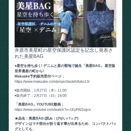
井原市美星町の星空保護区認定を記念し発表さ
れた美星BAG
●星空を持ち歩く! デニムと星の聖地で誕生「美星BAG」 星空版
世界遺産の町から!
Makuake予約販売受付ページ：
https://www.makuake.com/project/aokihifuku13/
◉販売開始：1月27日（木）11:00
◉販売終了：2月27日（日）18:00
「美星BAG」YOUTUBE動画：
https://www.youtube.com/watch?v=1EyPAl2vgco
★品名：美星BAG (読み：びせいバッグ)
デザインはマチ部分が折り返す事が出来るため、コンパクトバッ
グとしても、