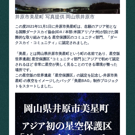
井原市美星町 写真提供 岡山県井原市
この度2021年11月1日に井原市美星町は、念願のアジア初とな
る国際ダークスカイ協会(IDA / 本部:米国アリゾナ州)が設けた国
際的な取り組みである 星空保護区のコミュニティ部門、「ダー
クスカイ・コミュニティ」に認定されました。
「美星」とは岡山県井原市美星町という町の名前であり、星空版
世界遺産[ 星空保護区 *コミュニティ部門 ]にアジアで初めて認定
されるほど 非常に星空が美しく見ることのできる環境が整った
場所です。
この星空版の世界遺産「星空保護区」の認定を記念し-井原市美
星町-の夜空をイメージしたバッグ「美星BAG」制作プロジェク
トをスタートしました。