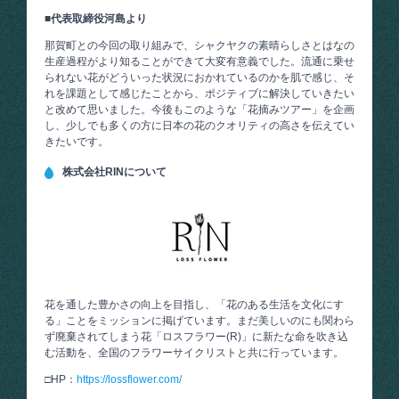
■代表取締役河島より
那賀町との今回の取り組みで、シャクヤクの素晴らしさとはなの
生産過程がより知ることができて大変有意義でした。流通に乗せ
られない花がどういった状況におかれているのかを肌で感じ、そ
れを課題として感じたことから、ポジティブに解決していきたい
と改めて思いました。今後もこのような「花摘みツアー」を企画
し、少しでも多くの方に日本の花のクオリティの高さを伝えてい
きたいです。
株式会社RINについて
花を通した豊かさの向上を目指し、「花のある生活を文化にす
る」ことをミッションに掲げています。まだ美しいのにも関わら
ず廃棄されてしまう花「ロスフラワー(R)」に新たな命を吹き込
む活動を、全国のフラワーサイクリストと共に行っています。
□HP：
https://lossflower.com/