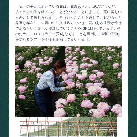
我々の手元に届いている花は、花農家さん、JAの方々など、
多くの方の手を経ていることが分かることによって、更に美しい
ものとして感じられます。そういったことを通して、花がもっと
身近な存在に、生活の中に入り込んでいき、花のある生活が幸せ
であるという文化が浸透していくことをRINは願っています。そ
のために、ロスフラワー(R)をなくすことを目指し、全国で現地
を訪れるツアーを今後も企画してまいります。