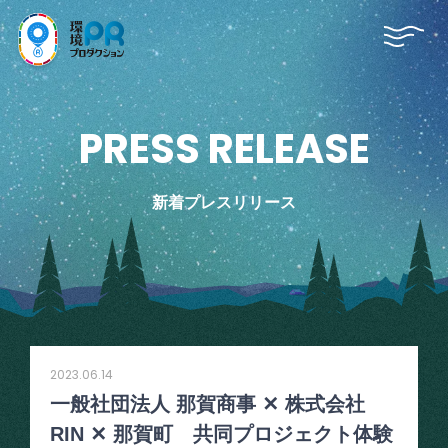
P
R
E
S
S
R
E
L
E
A
S
E
新着プレスリリース
2023.06.14
一般社団法人 那賀商事 ✕ 株式会社
RIN ✕ 那賀町 共同プロジェクト体験