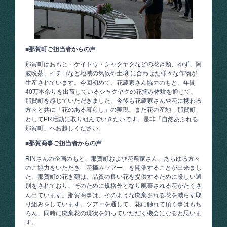
■那賀町ご担当者からの声
那賀町はおもと・ケイトウ・シャクヤクなどの花き類、ゆず、阿
波晩茶、イチゴなど地域の気候や土壌 に合わせた様々な作物が
生産されています。今回初めて、花農家さん協力のもと、年間
40万本余りを出荷しているシャクヤクの花摘み体験を通じて、
那賀町を感じていただきました。今後も花農家さんや花に携わる
方々と共に「花のある暮らし」の実現、また花の産地「那賀町」
としてPR活動に取り組んでいきたいです。是非「自然あふれる
那賀町」へお越しください。
■那賀商事ご担当者からの声
RINさんの企画のもと、那賀町および花農家さん、あらゆる方々
のご協力をいただき「花摘みツアー」を開催することが出来まし
た。那賀町の花き類は、品質の良い花を提供するために厳しい選
別をされており、そのために規格外となり廃棄される花がたくさ
ん出ています。那賀商事は、そのような廃棄される花を減らす取
り組みをしています。ツアーを通して、花に触れて頂く事はもち
ろん、同時に廃棄花の現状を知っていただく機会になると思いま
す。