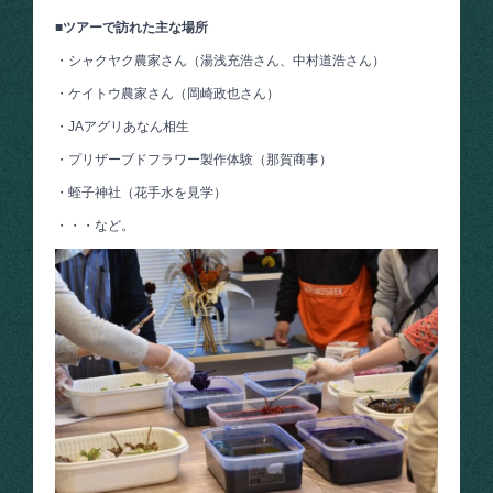
■ツアーで訪れた主な場所
・シャクヤク農家さん（湯浅充浩さん、中村道浩さん）
・ケイトウ農家さん（岡崎政也さん）
・JAアグリあなん相生
・プリザーブドフラワー製作体験（那賀商事）
・蛭子神社（花手水を見学）
・・・など。