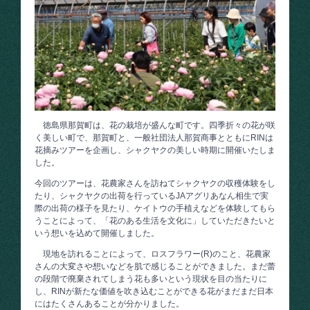
徳島県那賀町は、花の栽培が盛んな町です。四季折々の花が咲
く美しい町で、那賀町と、一般社団法人那賀商事とともにRINは
花摘みツアーを企画し、シャクヤクの美しい時期に開催いたしま
した。
今回のツアーは、花農家さんを訪ねてシャクヤクの収穫体験をし
たり、シャクヤクの出荷を行っているJAアグリあなん相生で実
際の出荷の様子を見たり、ケイトウの手植えなどを体験してもら
うことによって、「花のある生活を文化に」していただきたいと
いう想いを込めて開催しました。
現地を訪れることによって、ロスフラワー(R)のこと、花農家
さんの大変さや想いなどを肌で感じることができました。まだ蕾
の段階で廃棄されてしまう花も多いという現状を目の当たりに
し、RINが新たな価値を吹き込むことができる花がまだまだ日本
にはたくさんあることが分かりました。