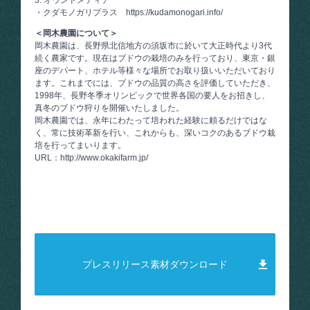
3. オウンドメディア
・クダモノガリプラス
https://kudamonogari.info/
＜岡木農園について＞
岡木農園は、長野県北信地方の須坂市に於いて大正時代より3代
続く農家です。現在はブドウの栽培のみを行っており、東京・銀
座のデパート、ホテル等様々な場所でお取り扱いいただいており
ます。これまでには、ブドウの品質の高さを評価していただき、
1998年、長野冬季オリンピックで世界各国の要人をお招きし、
真冬のブドウ狩りを開催いたしました。
岡木農園では、永年にわたって培われた経験に頼るだけではな
く、常に技術革新を行い、これからも、深いコクのあるブドウ栽
培を行ってまいります。
URL：
http://www.okakifarm.jp/
プレスリリース素材ダウンロード