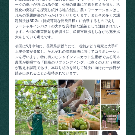
ークの低下が叫ばれる企業、心身の健康に問題を抱える個人、活
性化の突破口を探究し続ける地方創生。農＋ワーケーションはこ
れらの課題解決のきっかけづくりとなります。またその多くの課
題解決はSDGs（持続可能な開発目標）に合致するものであり、
ソーシャルインパクトの大きな具体的な施策として注目されてい
ます。今回の事業開始を皮切りに、産農官連携をしながら充実拡
大をしていく考えです。
初回は5月中旬に、長野県須坂市にて、老舗ぶどう農家と大手IT
上場企業が参加し、それぞれの課題解決に向けてコラボレーショ
ンを行います。特に有力なシャインマスカット生産者である岡木
農園が提唱する「巨峰のリブランディング」は多くのぶどう農家
が抱える課題であり、本取り組みを通じて解決に向けた一歩目が
踏み出されることが期待されています。