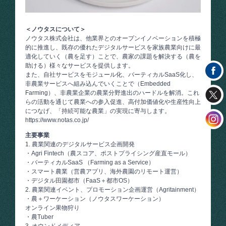
＜ノウタスについて＞
ノウタス株式会社は、他業界とのオープンイノベーションを積極
的に推進し、既存の優れたデジタルサービスを家族農業向けに最
適化していく（農を足す）ことで、農家の課題を解決する（農を
助ける）様々なサービスを提供します。
また、自社サービスをモジュール化、バーティカルSaaS化し、
非農業サービスへ組み込んでいくことで（Embedded
Farming）、非農業企業の農業分野進出のハードルを解消。これ
らの活動を通じて農業への参入促進、高付加価値化や生産性向上
につなげ、「持続可能な農業」の実現に寄与します。
https://www.notas.co.jp/
主要事業
1. 農業関連のデジタルサービス企画開発
・Agri Fintech（農スコア、ポストプライシング産直モール）
・バーティカルSaaS （Farming as a Service）
・スマート農業（営農アプリ、海外農園のリモート運営）
・デジタル田園都市（FaaS＋都市OS）
2. 農業関連イベント、プロモーション企画運営（Agritainment）
・農＋ワーケーション（ノウタスワーケーション）
オンライン果物狩り
・農Tuber