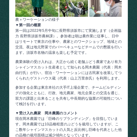
農＋ワーケーションの様子
▼第一回の概要
第一回は2022年5月中旬に長野県須坂市にて実施します（企画協
力 長野県須坂市農林課）。参加者は朝は農作業に従事し、日中
はリモートで東京の仕事や、農家とのワークショップ、地域との
交流、夜は地元野菜でのバーベキューなどチームでの懇親を行い
ます。須坂市名物の温泉も楽しむ予定です。
農業体験の受け入れは、大正から続く老舗ぶどう農家であり有力
シャインマスカット生産者として知られる岡木農園（代表：岡木
由行氏）が行い、宿泊・ワーケーションには古民家を改装してつ
くられたゲストハウス蔵（代表：山上万里奈氏）を利用します。
参加する企業は東京本社の大手IT上場企業で、チームビルディン
グの強化とともに、行政、地元農家、地元企業との交流を通じ、
双方の課題と出来ることを共有し中長期的な協業の可能性につい
て検討を行います。
▼受け入れ農家 岡木農園のコメント
現在岡木農園では「巨峰のリブランディング」を目指していま
す。岡木農園では10品種程度のぶどうを栽培していますが、こ
こ数年シャインマスカットの人気と反比例し巨峰を代表とした他
の品種の栽培面積は減少傾向となっています。