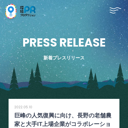
P
R
E
S
S
R
E
L
E
A
S
E
新着プレスリリース
2022.05.10
巨峰の人気復興に向け、長野の老舗農
家と大手IT上場企業がコラボレーショ