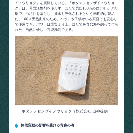
イノウリョク」を展開している。「ホタテノセンザイノウリョ
ク」は、界面活性剤を使わず、ほたて貝殻100%の強アルカリ洗
剤で、油汚れを落とし、排水も浄化されるという画期的な製品
だ。100％天然由来のため、ペットや子供がいる家庭でも安心し
て使用でき、パワーは重曹より上。ほたてを育む海を想って作ら
れた、自然に優しい万能洗剤である。
ホタテノセンザイノウリョク（株式会社 山神提供）
気候変動の影響を受ける青森の海