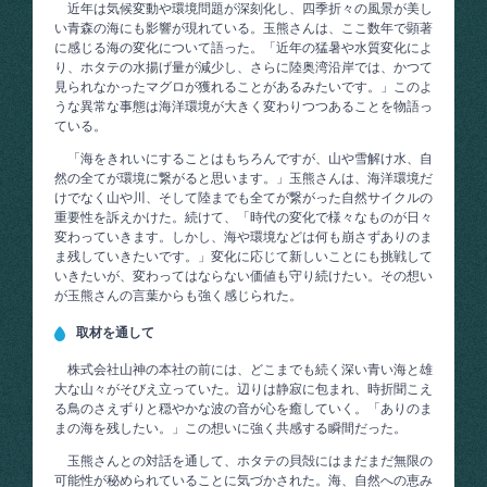
近年は気候変動や環境問題が深刻化し、四季折々の風景が美し
い青森の海にも影響が現れている。玉熊さんは、ここ数年で顕著
に感じる海の変化について語った。「近年の猛暑や水質変化によ
り、ホタテの水揚げ量が減少し、さらに陸奥湾沿岸では、かつて
見られなかったマグロが獲れることがあるみたいです。」このよ
うな異常な事態は海洋環境が大きく変わりつつあることを物語っ
ている。
「海をきれいにすることはもちろんですが、山や雪解け水、自
然の全てが環境に繋がると思います。」玉熊さんは、海洋環境だ
けでなく山や川、そして陸までも全てが繋がった自然サイクルの
重要性を訴えかけた。続けて、「時代の変化で様々なものが日々
変わっていきます。しかし、海や環境などは何も崩さずありのま
ま残していきたいです。」変化に応じて新しいことにも挑戦して
いきたいが、変わってはならない価値も守り続けたい。その想い
が玉熊さんの言葉からも強く感じられた。
取材を通して
株式会社山神の本社の前には、どこまでも続く深い青い海と雄
大な山々がそびえ立っていた。辺りは静寂に包まれ、時折聞こえ
る鳥のさえずりと穏やかな波の音が心を癒していく。「ありのま
まの海を残したい。」この想いに強く共感する瞬間だった。
玉熊さんとの対話を通して、ホタテの貝殻にはまだまだ無限の
可能性が秘められていることに気づかされた。海、自然への恵み