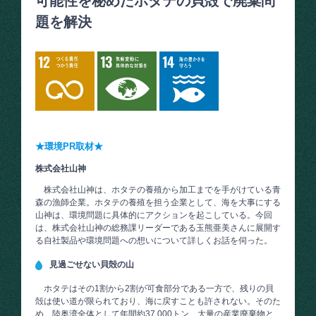
可能性を秘めたホタテの貝殻で廃棄問
題を解決
★環境PR取材★
株式会社山神
株式会社山神は、ホタテの養殖から加工までを手がけている青
森の漁師企業。ホタテの養殖を担う企業として、海を大事にする
山神は、環境問題に具体的にアクションを起こしている。今回
は、株式会社山神の総務課リーダーである玉熊亜美さんに展開す
る自社製品や環境問題への想いについて詳しくお話を伺った。
見過ごせない貝殻の山
ホタテはその1割から2割が可食部分である一方で、残りの貝
殻は使い道が限られており、海に戻すことも許されない。そのた
め、陸奥湾全体として年間約37,000トン、大量の産業廃棄物と