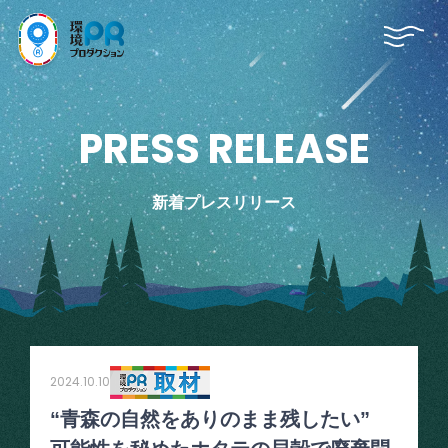
P
R
E
S
S
R
E
L
E
A
S
E
新着プレスリリース
2024.10.10
“青森の自然をありのまま残したい”