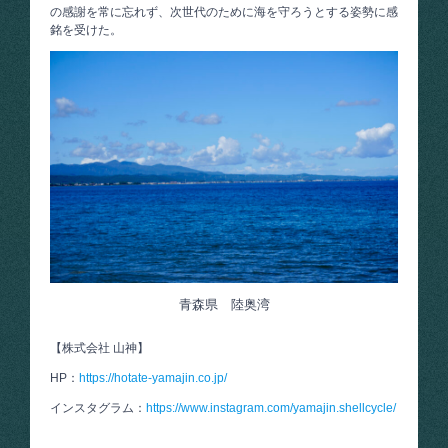
の感謝を常に忘れず、次世代のために海を守ろうとする姿勢に感
銘を受けた。
青森県 陸奥湾
【株式会社 山神】
HP：
https://hotate-yamajin.co.jp/
インスタグラム：
https://www.instagram.com/yamajin.shellcycle/