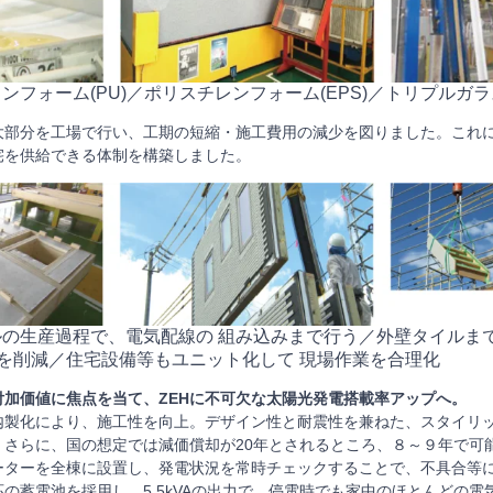
タンフォーム(PU)／ポリスチレンフォーム(EPS)／トリプルガ
大部分を工場で行い、工期の短縮・施工費用の減少を図りました。これ
宅を供給できる体制を構築しました。
ネルの生産過程で、電気配線の 組み込みまで行う／外壁タイルま
業を削減／住宅設備等もユニット化して 現場作業を合理化
付加価値に焦点を当て、ZEHに不可欠な太陽光発電搭載率アップへ。
内製化により、施工性を向上。デザイン性と耐震性を兼ねた、スタイリ
。さらに、国の想定では減価償却が20年とされるところ、８～９年で可
ーターを全棟に設置し、発電状況を常時チェックすることで、不具合等
の蓄電池を採用し、5.5kVAの出力で、停電時でも家中のほとんどの電