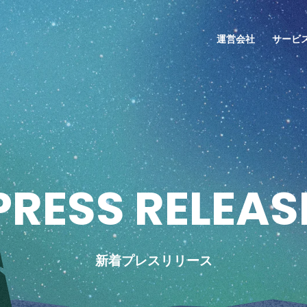
運営会社
サービ
P
R
E
S
S
R
E
L
E
A
S
新着プレスリリース