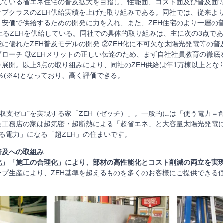
れている省エネ住宅の普及拡大を目指し、性能面、コスト面及び普及面
ップクラスのZEH供給実績を上げた取り組みである。同社では、従来よ
り安価で供給するための開発に力を入れ、また、ZEH住宅のより一層の
棟に上るZEHを供給している。同社での具体的取り組みは、主に次の3点であ
に優れたZEH普及モデルの開発 ②ZEH化に不可欠な太陽光発電等の
ローチ ③ZEHメリットの正しい伝達のため、まず自社社員教育の徹底
展開。以上3点の取り組みにより、同社のZEH供給は年1万棟以上とな
1％(※4)となっており、高く評価できる。
上
収支ゼロ”を実現する家「ZEH（ゼッチ）」。一般的には「使う電力＝
条工務店の家は超気密・超断熱による「超省エネ」と大容量太陽光発電
る電力」になる「超ZEH」の住まいです。
普及への取組み
化」「施工の合理化」により、部材の高性能化とコスト削減の両立を実
ープ生産により、ZEH基準を超えるものを多くのお客様にご提供できる