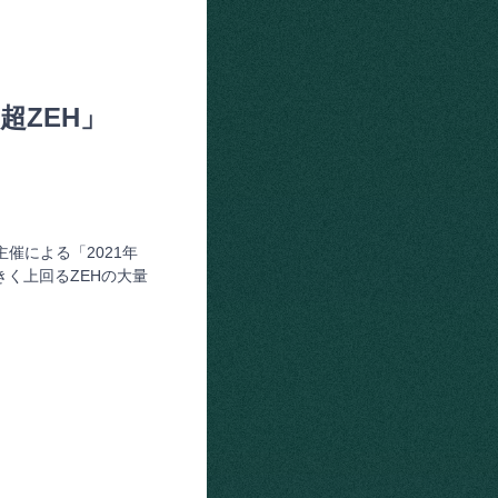
「超ZEH」
催による「2021年
きく上回るZEHの大量