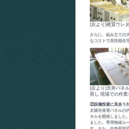
(左より)硬質ウレ
さらに、組み立ての
なコストで高性能住
(左より)天井パ
荷し 現場での作
②設備投資に見合う
太陽光発電パネルの
ネルを開発しました
ました。専用無線ル
す。また、全負荷対応