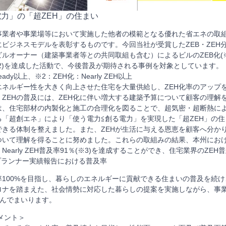
力」の「超ZEH」の住まい
事業者や事業場等において実施した他者の模範となる優れた省エネの取
ビジネスモデルを表彰するものです。今回当社が受賞したZEB・ZEH
ルオーナー（建築事業者等との共同取組も含む）によるビルのZEB化(
※2)を達成した活動で、今後普及が期待される事例を対象としています。
eady以上、※2：ZEH化：Nearly ZEH以上
エネルギー性を大きく向上させた住宅を大量供給し、ZEH化率のアップ
ZEHの普及には、ZEH化に伴い増大する建築予算について顧客の理解
は、住宅部材の内製化と施工の合理化を図ることで、超気密・超断熱に
る「超創エネ」により「使う電力≦創る電力」を実現した「超ZEH」の
できる体制を整えました。また、ZEHが生活に与える恩恵を顧客へ分か
ついて理解を得ることに努めました。これらの取組みの結果、本州におけ
Nearly ZEH普及率91％(※3)を達成することができ、住宅業界のZE
/プランナー実績報告における普及率
率100%を目指し、暮らしのエネルギーに貢献できる住まいの普及を続
ロナを踏まえた、社会情勢に対応した暮らしの提案を実施しながら、事
組んでまいります。
メント＞