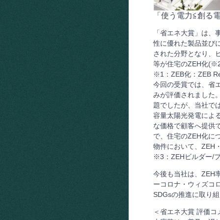
「使う電力≦創る電
「省エネ大賞」は、
性に優れた製品並びに
された分野となり、ビ
等が住宅のZEH化(
※1：ZEB化：ZEB R
今回の受賞では、省
みが評価されました。
題でしたが、当社で
容量太陽光発電によ
な価格で顧客へ提供
で、住宅のZEH化に
物件において、ZEH・
※3：ZEHビルダー
今後も当社は、ZEH
ーコロナ・ウィズコ
SDGsの推進に取り
＜省エネ大賞 評価コ