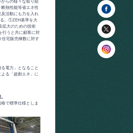
等からの様々な取り組
り断熱性能等省エネ性
普及活動にも力を入れ
る。①ZEH基準を大
普及拡大のための技術
を行うと共に顧客に対
り住宅販売棟数に対す
創る電力」となること
による「超創エネ」に
現。
価格で標準仕様としま