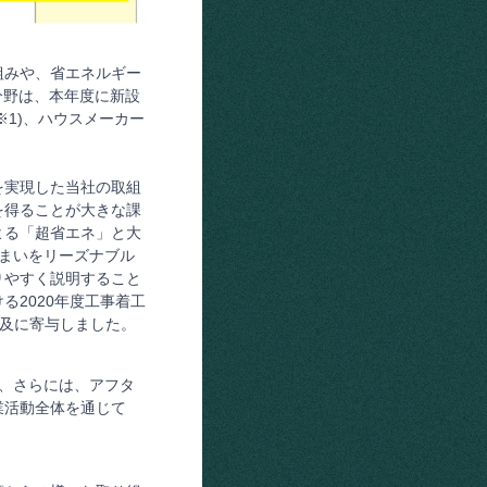
組みや、省エネルギー
分野は、本年度に新設
※1)、ハウスメーカー
を実現した当社の取組
を得ることが大きな課
よる「超省エネ」と大
住まいをリーズナブル
りやすく説明すること
る2020年度工事着工
H普及に寄与しました。
け、さらには、アフタ
業活動全体を通じて