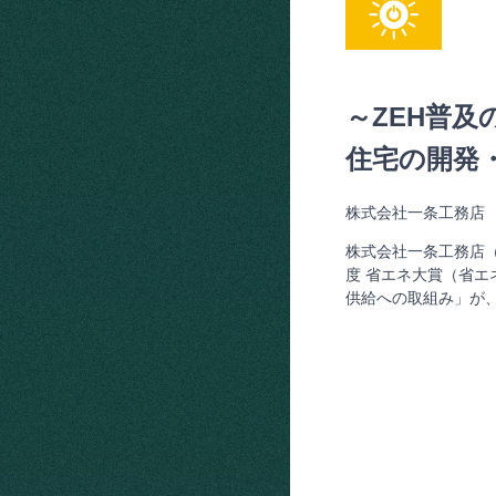
～ZEH普
住宅の開発
株式会社一条工務店
株式会社一条工務店（
度 省エネ大賞（省エ
供給への取組み」が