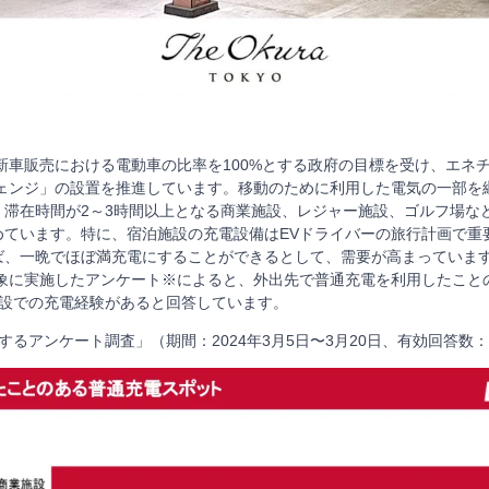
車新車販売における電動車の比率を100%とする政府の目標を受け、エネ
チェンジ」の設置を推進しています。移動のために利用した電気の一部を
滞在時間が2～3時間以上となる商業施設、レジャー施設、ゴルフ場など
ています。特に、宿泊施設の充電設備はEVドライバーの旅行計画で重要
ば、一晩でほぼ満充電にすることができるとして、需要が高まっていま
対象に実施したアンケート※によると、外出先で普通充電を利用したこと
泊施設での充電経験があると回答しています。
するアンケート調査」（期間：2024年3月5日〜3月20日、有効回答数：2