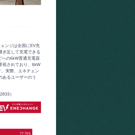
チェンジは全国にEV充
継ぎ足して充電できる
への6kW普通充電器
視されており、6kW
す。実際、エネチェン
のあるユーザーのう
833）