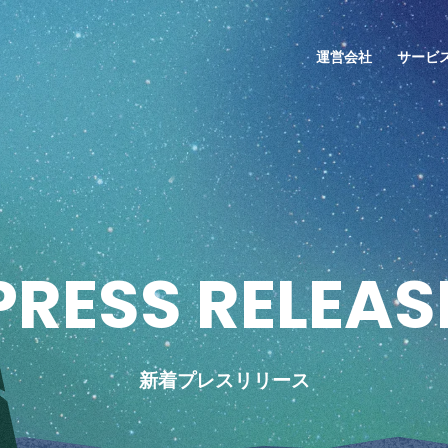
運営会社
サービ
P
R
E
S
S
R
E
L
E
A
S
新着プレスリリース