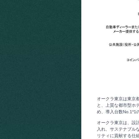
オークラ東京は東京
と、上質な都市型ホテ
め、導入台数No.1
オークラ東京は、設
入れ、サステナブル
リティに貢献する仕