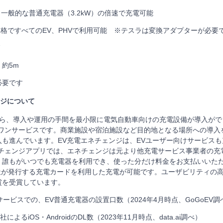
※一般的な普通充電器（3.2kW）の倍速で充電可能
1規格ですべてのEV、PHVで利用可能 ※テスラは変換アダプターが必要
約5m
必要です
ンジについて
から、導入や運用の手間を最小限に電気自動車向けの充電設備が導入がで
ルインワンサービスです。商業施設や宿泊施設など目的地となる場所への導
も進んでいます。EV充電エネチェンジは、EVユーザー向けサービス
電エネチェンジアプリでは、エネチェンジは元より他充電サービス事業者の
誰もがいつでも充電器を利用でき、使った分だけ料金をお支払いいただけるほか
会社が発行する充電カードを利用した充電が可能です。ユーザビリティの高
賞を受賞しています。
サービスでの、EV普通充電器の設置口数（2024年4月時点、GoGoEV調
によるiOS・AndroidのDL数（2023年11月時点、data.ai調べ）