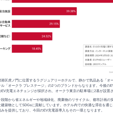
都港区虎ノ門に位置するラグジュアリーホテルで、静かで気品ある「オー
ル「オークラ プレステージ」の2つのブランドからなります。今後のE
*1のEV充電エネチェンジが採択され、オークラ東京の駐車場に2基が設置
計段階から省エネルギーや地域緑化、廃棄物のリサイクル、都市計画の
な建築物としてSDGsに貢献しています。ホテル内での快適な滞在を通
組みを提供しており、今回のEV充電器導入もその一環となります。