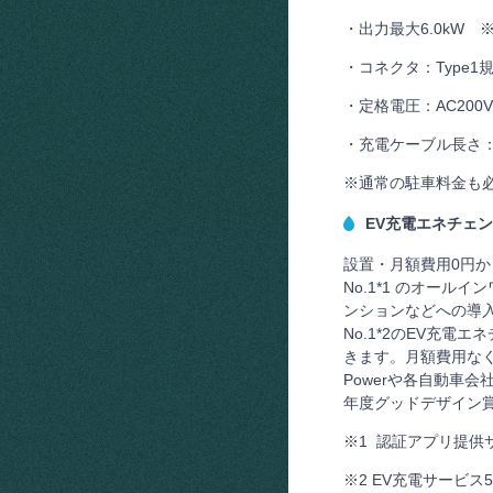
・出力最大6.0kW 
・コネクタ：Type
・定格電圧：AC200V
・充電ケーブル長さ：
※通常の駐車料金も
EV充電エネチェ
設置・月額費用0円
No.1*1 のオー
ンションなどへの導入
No.1*2のEV充
きます。月額費用なく
Powerや各自動車
年度グッドデザイン
※1 認証アプリ提供
※2 EV充電サービス5社