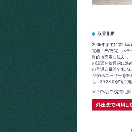
設置背景
2035年までに乗用
電器「EV充電エネ
目的地充電に注力し、
の設置を積極的に進め
の普通充電器であれ
ジがEVユーザーを
ち、39.38％が宿
※「EVとEV充電に関