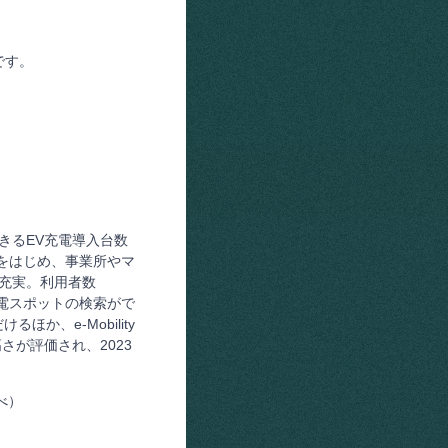
です。
きるEV充電導入台数
入をはじめ、事業所やマ
も充実。利用者数
充電スポットの検索がで
、e-Mobility
さが評価され、2023
べ）