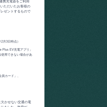
ジの連携充電器をご利用
用いただいたお客様の
」をプレゼントするもので
。
年2月3日時点）
Plus EV充電アプリ」
間は使用できない場合があ
充電会員カード」、
に欠かせない交通の電
いりました。政府が