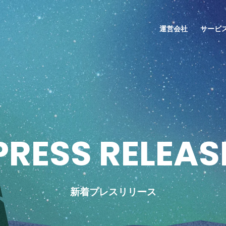
運営会社
サービ
P
R
E
S
S
R
E
L
E
A
S
新着プレスリリース