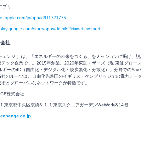
アプリ
pps.apple.com/jp/app/id911721775
/play.google.com/store/apps/details?id=net.evsmart
式会社
エネチェンジ ）は、「エネルギーの未来をつくる」をミッションに掲げ、
テック企業です。2015年創業、2020年東証マザーズ（現 東証グロー
ネルギーの4D（自由化・デジタル化・脱炭素化・分散化）」分野でのSa
当社のルーツは、自由化先進国のイギリス・ケンブリッジでの電力デー
技術とグローバルなネットワークが特徴です。
NGE株式会社
31 東京都中央区京橋3−1−1 東京スクエアガーデンWeWork内14階
nechange.co.jp