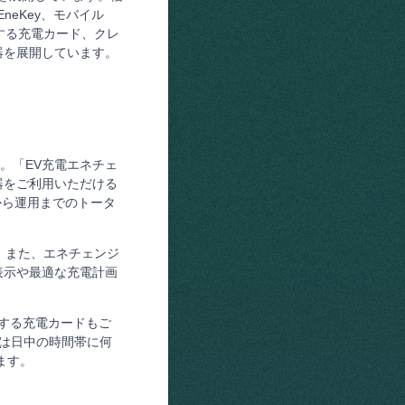
、EneKey、モバイル
が提供する充電カード、クレ
器を展開しています。
す。「EV充電エネチェ
器をご利用いただける
から運用までのトータ
。また、エネチェンジ
表示や最適な充電計画
提供する充電カードもご
」は日中の時間帯に何
ます。