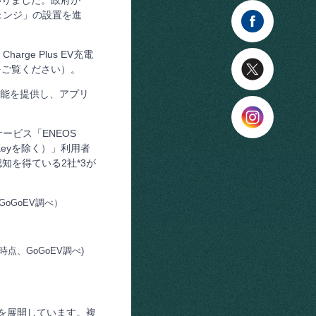
チェンジ」の設置を進
ge Plus EV充電
をご覧ください）。
機能を提供し、アプリ
サービス「ENEOS
neKeyを除く）」利用者
知を得ている2社*3が
GoGoEV調べ）
点、GoGoEV調べ)
スを展開しています。複