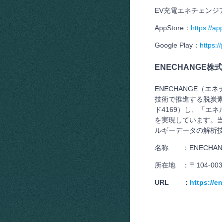
EV充電エネチェンジ
AppStore：
https://a
Google Play：
https:/
ENECHANGE株
ENECHANGE（
技術で推進する脱炭素
ド4169）し、「エ
を実現しています。
ルギーデータの解析
名称 ：ENECHA
所在地 ：〒104-00
URL ：
https://e