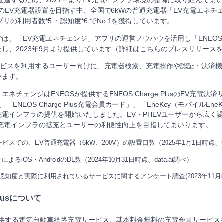
万口のEV充電器設置を目指す中、全国で6kWの普通充電器「EV充電エネ
プリの利用者数*5 ・認知度*6 でNo.1を獲得しています。
、「EV充電エネチェンジ」アプリの運営ノウハウを活用し「ENEOS Char
し、2023年9月より提供しています（詳細はこちらのプレスリリース
サービスを利用するユーザー向けに、充電器検索、充電操作や認証・決済
います。
ネチェンジはENEOSが提供するENEOS Charge PlusのEV充電決済
リ」、「ENEOS Charge Plus充電会員カード」、「EneKey（モバイルE
電インフラの提供を開始いたしました。EV・PHEVユーザーから広く認
V充電インフラの拡充とユーザーの利便性向上を目指してまいります。
ビスでの、EV普通充電器（6kW、200V）の設置口数（2025年1月1日時点、
よるiOS・AndroidのDL数（2024年10月31日時点、data.ai調べ）
の認知度と実際に利用されているサービスに関するアンケート調査(2023年11月時
Plusについて
提供する電気自動車経路充電サービス。基本料金無料の充電会員サービ