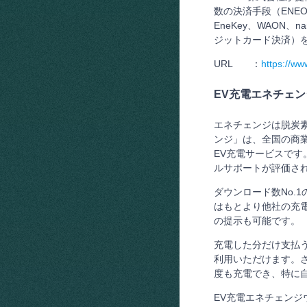
数の決済手段（ENEOS 
EneKey、WAON、
ジットカード決済）
URL ：
https://ww
EV充電エネチェ
エネチェンジは脱炭素
ンジ」は、全国の商
EV充電サービスで
ルサポートが評価され
ダウンロード数No.
はもとより他社の充
の提示も可能です。
充電した分だけ支払うア
利用いただけます。さ
度も充電でき、特に
EV充電エネチェンジ