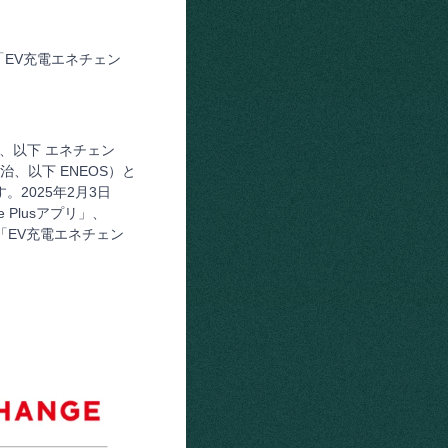
」で「EV充電エネチェン
也、以下 エネチェン
、以下 ENEOS）と
2025年2月3日
e Plusアプリ」、
も、「EV充電エネチェン