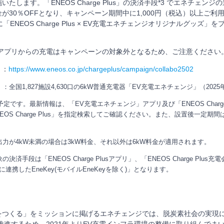
たします。「ENEOS Charge Plus」の決済手段*3 でエネチェン
が30％OFFとなり、キャンペーン期間中に1,000円（税込）以上ご利
「ENEOS Charge Plus × EV充電エネチェンジオリジナルグッズ
ジアプリからの充電はキャンペーンの対象外となるため、ご注意ください
 ：
https://www.eneos.co.jp/chargeplus/campaign/collabo2502
：全国1,827施設4,630口の6kW普通充電器「EV充電エネチェンジ」（2025
です。最新情報は、「EV充電エネチェンジ」アプリ及び「ENEOS Charge 
EOS Charge Plus」を指定検索してご確認ください。また、設置後一定期
出力が4kW未満の場合は3kW料金、それ以外は6kW料金が適用されます。
決済手段は「ENEOS Charge Plusアプリ」、「ENEOS Charge Plus
Plusに連携したEneKey(モバイルEneKeyを除く)」となります。
をつくる」をミッションに掲げるエネチェンジでは、脱炭素社会の実現
推進するため、2021年よりEV充電インフラ環境の整備に取り組んでま