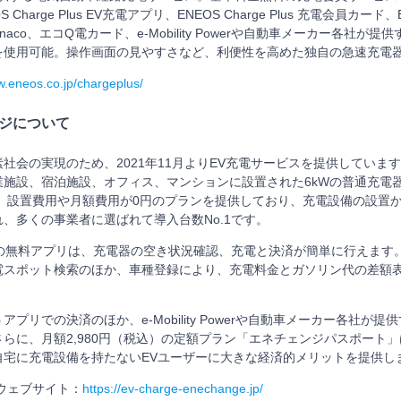
Charge Plus EV充電アプリ、ENEOS Charge Plus 充電会員カード
nanaco、エコQ電カード、e-Mobility Powerや自動車メーカー各社
を使用可能。操作画面の見やすさなど、利便性を高めた独自の急速充電
w.eneos.co.jp/chargeplus/
ンジについて
社会の実現のため、2021年11月よりEV充電サービスを提供していま
業施設、宿泊施設、オフィス、マンションに設置された6kWの普通充電
す。設置費用や月額費用が0円のプランを提供しており、充電設備の設置
、多くの事業者に選ばれて導入台数No.1です。
1の無料アプリは、充電器の空き状況確認、充電と決済が簡単に行えます
電スポット検索のほか、車種登録により、充電料金とガソリン代の差額
プリでの決済のほか、e-Mobility Powerや自動車メーカー各社が
らに、月額2,980円（税込）の定額プラン「エネチェンジパスポート
自宅に充電設備を持たないEVユーザーに大きな経済的メリットを提供し
ウェブサイト：
https://ev-charge-enechange.jp/