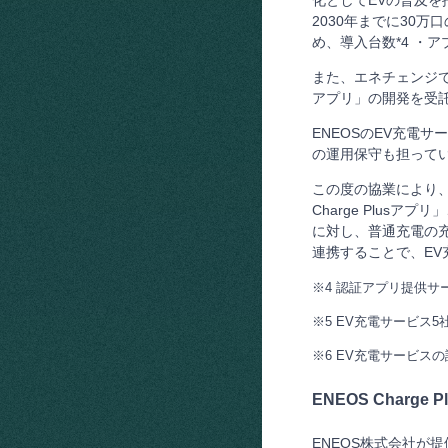
2030年までに30
め、導入台数*4 ・ア
また、エネチェンジでは
アプリ」の開発を受託
ENEOSのEV充電
の運用保守も担って
この度の協業により、エ
Charge Plusアプ
に対し、普通充電の充
連携することで、E
※4 認証アプリ提供サー
※5 EV充電サービス5社に
※6 EV充電サービス
ENEOS Charge 
ENEOS株式会社が