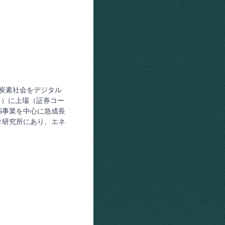
脱炭素社会をデジタル
ス）に上場（証券コー
aS事業を中心に急成長
タ研究所にあり、エネ