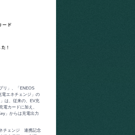
アプリ」、「ENEOS
EV充電エネチェンジ」の
ジ」は、従来の、EV充
供する充電カードに加え、
neKey」からは充電出力
充電エネチェンジ 連携記念