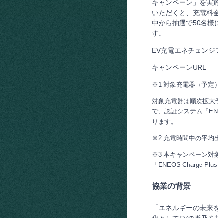
キャンペーン」を実施い
いただくと、充電料金
中から抽選で50名様に
す。
EV充電エネチェン
キャンペーンURL
※1 対象充電器（予定）
対象充電器は順次拡大予定
で、認証システム「EN
ります。
※2 充電時間中の平均
※3 本キャンペーン対象の
「ENEOS Charge 
協業の背景
「エネルギーの未来
化としてEVの普及を