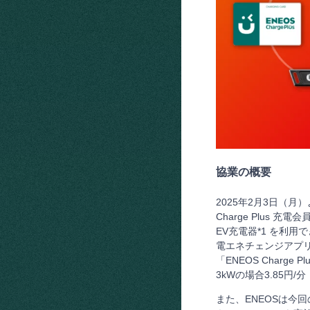
協業の概要
2025年2月3日（月）
Charge Plus
EV充電器*1 を利
電エネチェンジアプリ、e
「ENEOS Charge
3kWの場合3.85円/
また、ENEOSは今回の