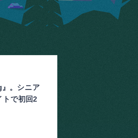
ng』。シニア
イトで初回2