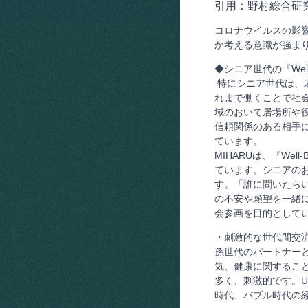
引用：野村総合研究
コロナウイルスの影
か考える意識が強まり、
◆シニア世代の『Wel
特にシニア世代は、若
れまで働くことで社
域のおいて居場所や
信頼関係のある相手
ています。
MIHARUは、『We
ています。シニアの
す。「誰に聞いたら
の不安や願望を一緒に
会参画を目的として
・刺激的な世代間交流
孫世代のパートナー
気、健康に関するこ
多く、刺激的です。U
時代、バブル時代の