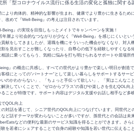
所「型コロナウイルス流行に係る生活の変化と孤独に関する調査」
響により肉体的、精神的な影響が生まれ、健康でより豊かに生きるため
改めて『Well-Being』の考えは注目されています。
l-Being』の実現を目指しもっとメイトでキャンペーンを実施！
年層より社会的なつながりが少なく『Well-Being』を感じにくいと
会貢献をしてきましたが、退職を機にそういった機会がなくなり、対人
役割を見出すことが難しくなったり、自尊心の低下を経験しやすくなる
に相談に乗ってもらう、気軽に悩みを打ち明けられるサポートや居場所
ll-Being』の概念に共感し、すべての世代がより豊かで楽しい明日が創
お客様にとっての”パートナー”として楽しい暮らしをサポートするサー
いいのかわからない」、「ちょっと手伝って欲しい」、「実はこんなこ
解決していくことで、”ゼロからプラス”の喜びや楽しさを生むQOL向
いることが特徴です。サポート内容はデジタル支援やお話し相手など多
でQOL向上
との対話を通じて、シニア世代のQOL向上につなげています。同世代と
となど話すテーマが変わらないことが多いですが、孫世代との会話は未
berEatsなどの便利な最新のサービス知識を得ることができます。さ
経験を若者にシェアすることで自身の経験や知識を若い世代に伝えるこ