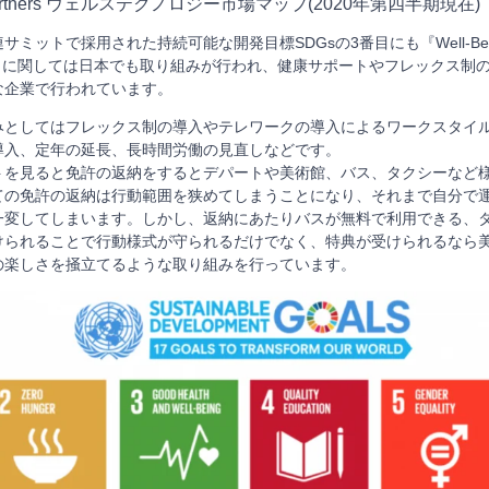
 partners ウェルステクノロジー市場マップ(2020年第四半期現在)
ミットで採用された持続可能な開発目標SDGsの3番目にも『Well-Be
eing』に関しては日本でも取り組みが行われ、健康サポートやフレックス
な企業で行われています。
みとしてはフレックス制の導入やテレワークの導入によるワークスタイ
導入、定年の延長、長時間労働の見直しなどです。
トを見ると免許の返納をするとデパートや美術館、バス、タクシーなど
ての免許の返納は行動範囲を狭めてしまうことになり、それまで自分で
一変してしまいます。しかし、返納にあたりバスが無料で利用できる、
けられることで行動様式が守られるだけでなく、特典が受けられるなら
の楽しさを掻立てるような取り組みを行っています。