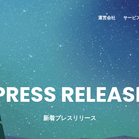
運営会社
サービ
P
R
E
S
S
R
E
L
E
A
S
新着プレスリリース