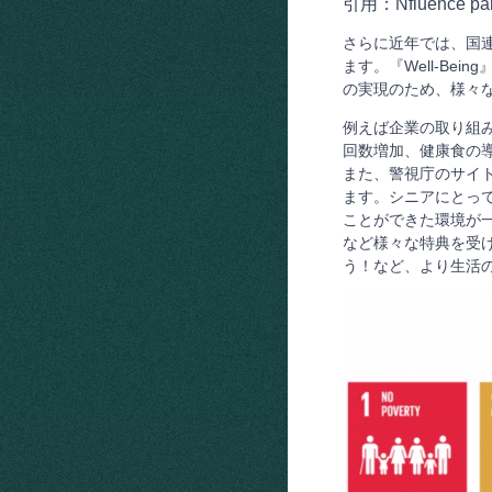
引用：Nfluence
さらに近年では、国連サ
ます。『Well-B
の実現のため、様々
例えば企業の取り組
回数増加、健康食の
また、警視庁のサイ
ます。シニアにとっ
ことができた環境が
など様々な特典を受
う！など、より生活