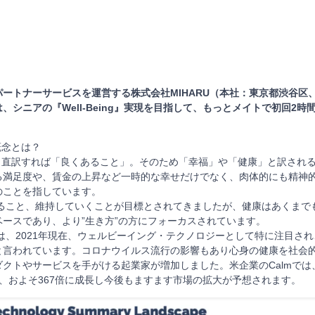
ートナーサービスを運営する株式会社MIHARU（本社：東京都渋谷区
は、シニアの『Well-Being』実現を目指して、もっとメイトで初回2
の概念とは？
g』とは、直訳すれば「良くあること」。そのため「幸福」や「健康」と訳され
る満足度や、賃金の上昇など一時的な幸せだけでなく、肉体的にも精神
のことを指しています。
ること、維持していくことが目標とされてきましたが、健康はあくまで
ースであり、より”生き方”の方にフォーカスされています。
、2021年現在、ウェルビーイング・テクノロジーとして特に注目され
と言われています。コロナウイルス流行の影響もあり心身の健康を社会
クトやサービスを手がける起業家が増加しました。米企業のCalmでは
億円、およそ367倍に成長し今後もますます市場の拡大が予想されます。