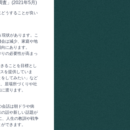
(2021年5月)
にどうすることが良い
いう現状があります。こ
機会は減少、家庭や地
傾向にあります。
作りの必要性が高まっ
造できることを目標とし
ビスを提供していま
とをしてみたい」など
上、居場所づくりや社
岐に渡ります。
の会話は朝ドラや病
来の話や新しい話題が
らに、人生の教訓や戦争
とができます。