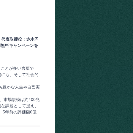
、代表取締役：赤木円
時間無料キャンペーンを
ることが多い言葉で
的にも、そして社会的
も豊かな人生や自己実
、市場規模は約400兆
的な課題として捉え、
、5年前の評価額6億