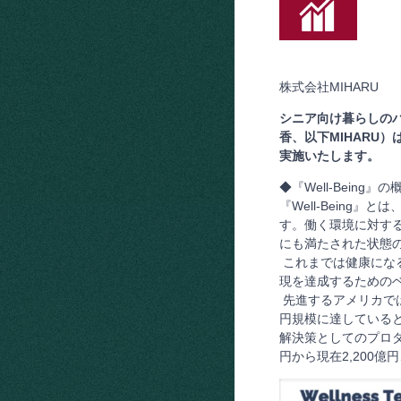
株式会社MIHARU
シニア向け暮らしのパ
香、以下MIHARU）
実施いたします。
◆『Well-Being』
『Well-Bein
す。働く環境に対す
にも満たされた状態
これまでは健康にな
現を達成するためのベ
先進するアメリカでは
円規模に達している
解決策としてのプロダ
円から現在2,200