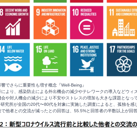
でさらに重要性も増す概念『Well-Being』
行により、感染防止による外出機会の減少やテレワークの導入などウィ
機会や対人機会の減少により不安やストレスの増加も大きな課題となっ
総合研究所が全国の20代〜80代を対象に実施した調査によると、孤独を
で他者との交流が減ったとの回答は、55.5%と回答者の半数以上が回