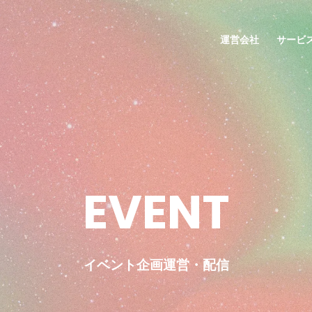
運営会社
サービ
E
V
E
N
T
イベント企画運営・配信