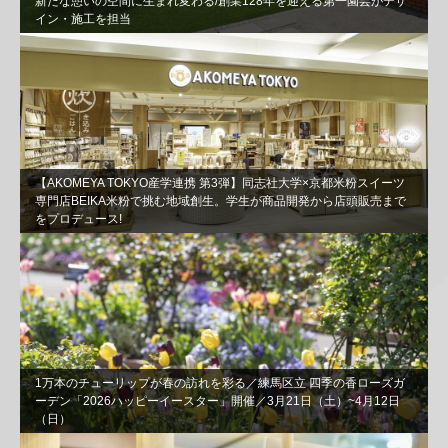
新たな憩いの空間に生まれ変わる/創業128年を迎える第一園芸がデザ
イン・施工を担当
【AKOMEYA TOKYO産学連携 第3弾】同志社⼤学×京都⽶粉スイーツ
専⾨店BEIKA⽶粉で挑む地域創⽣。学⽣が商品開発から店頭販売まで
をプロデュース!
1万本のチューリップが春の訪れを彩る／練馬区立 四季の香ローズガ
ーデン「2026ハッピーイースター」開催／3月21日（土）~4月12日
（日）