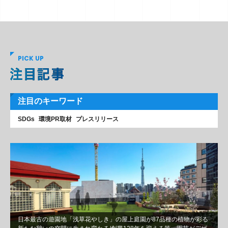
PICK UP
注目のキーワード
SDGs
環境PR取材
プレスリリース
日本最古の遊園地「浅草花やしき」の屋上庭園が87品種の植物が彩る