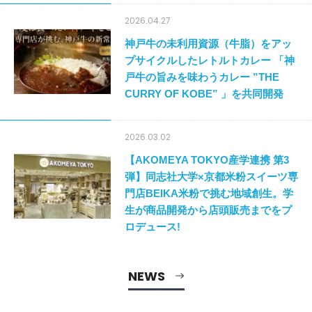
2026.04.27
神戸牛の未利用資源（牛脂）をアッ
プサイクルしたレトルトカレー 「神
戸牛の旨みを味わうカレー ”THE
CURRY OF KOBE” 」を共同開発
2026.03.02
【AKOMEYA TOKYO産学連携 第3
弾】同志社⼤学×京都⽶粉スイーツ専
⾨店BEIKA⽶粉で挑む地域創⽣。学
⽣が商品開発から店頭販売までをプ
ロデュース!
NEWS