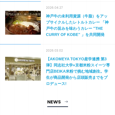
2026.04.27
神戸牛の未利用資源（牛脂）をアッ
プサイクルしたレトルトカレー 「神
戸牛の旨みを味わうカレー ”THE
CURRY OF KOBE” 」を共同開発
2026.03.02
【AKOMEYA TOKYO産学連携 第3
弾】同志社⼤学×京都⽶粉スイーツ専
⾨店BEIKA⽶粉で挑む地域創⽣。学
⽣が商品開発から店頭販売までをプ
ロデュース!
NEWS