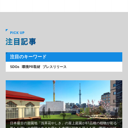
PICK UP
注目のキーワード
SDGs
環境PR取材
プレスリリース
日本最古の遊園地「浅草花やしき」の屋上庭園が87品種の植物が彩る