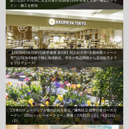
新たな憩いの空間に生まれ変わる/創業128年を迎える第一園芸がデザ
イン・施工を担当
【AKOMEYA TOKYO産学連携 第3弾】同志社⼤学×京都⽶粉スイーツ
専⾨店BEIKA⽶粉で挑む地域創⽣。学⽣が商品開発から店頭販売まで
をプロデュース!
1万本のチューリップが春の訪れを彩る／練馬区立 四季の香ローズガ
ーデン「2026ハッピーイースター」開催／3月21日（土）~4月12日
（日）