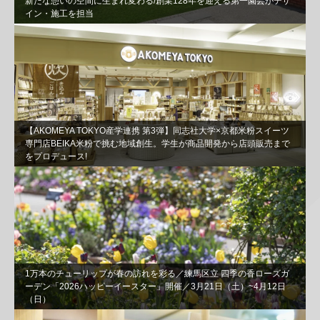
新たな憩いの空間に生まれ変わる/創業128年を迎える第一園芸がデザ
イン・施工を担当
【AKOMEYA TOKYO産学連携 第3弾】同志社⼤学×京都⽶粉スイーツ
専⾨店BEIKA⽶粉で挑む地域創⽣。学⽣が商品開発から店頭販売まで
をプロデュース!
1万本のチューリップが春の訪れを彩る／練馬区立 四季の香ローズガ
ーデン「2026ハッピーイースター」開催／3月21日（土）~4月12日
（日）