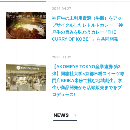
2026.04.27
神戸牛の未利用資源（牛脂）をアッ
プサイクルしたレトルトカレー 「神
戸牛の旨みを味わうカレー ”THE
CURRY OF KOBE” 」を共同開発
2026.03.02
【AKOMEYA TOKYO産学連携 第3
弾】同志社⼤学×京都⽶粉スイーツ専
⾨店BEIKA⽶粉で挑む地域創⽣。学
⽣が商品開発から店頭販売までをプ
ロデュース!
NEWS