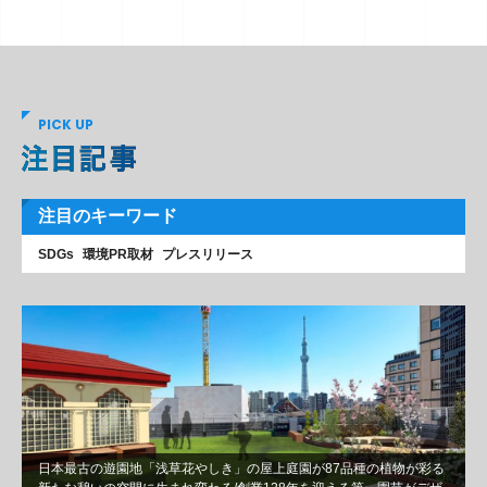
PICK UP
注目のキーワード
SDGs
環境PR取材
プレスリリース
日本最古の遊園地「浅草花やしき」の屋上庭園が87品種の植物が彩る