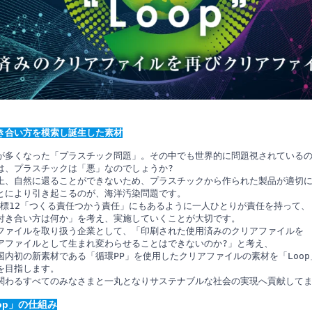
き合い方を模索し誕生した素材
が多くなった「プラスチック問題」。その中でも世界的に問題視されているの
、プラスチックは「悪」なのでしょうか? 

上、自然に還ることができないため、プラスチックから作られた製品が適切に
とにより引き起こるのが、海洋汚染問題です。

目標12「つくる責任つかう責任」にもあるように一人ひとりが責任を持って、

付き合い方は何か」を考え、実施していくことが大切です。 

ファイルを取り扱う企業として、「印刷された使用済みのクリアファイルを

アファイルとして生まれ変わらせることはできないのか?」と考え、

内初の新素材である「循環PP」を使用したクリアファイルの素材を「Loop
目指します。 

関わるすべてのみなさまと一丸となりサステナブルな社会の実現へ貢献して
op」の仕組み