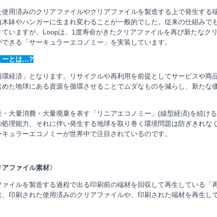
使用済みのクリアファイルやクリアファイルを製造する上で発生する
植木鉢やハンガーに生まれ変わることが一般的でした。従来の仕組みで
ていますが、Loopは、1度寿命がきたクリアファイルを再び新たなク
ができる「サーキュラーエコノミー」を実装しています。
ミーとは…?
環経済」となります。リサイクルや再利用を前提としてサービスや商
含めた地球にある資源を循環させることでムダなものを減らし、新たな
・大量消費・大量廃棄を表す「リニアエコノミー」(線型経済)を続ける
の処理能力、それに伴い発生する地球を取り巻く環境問題は防ぎきれな
ーキュラーエコノミーが世界中で注目されているのです。
リアファイル素材〉
ァイルを製造する過程で出る印刷前の端材を回収して再生している「再
は、印刷された使用済みのクリアファイルや、印刷された端材を再生し