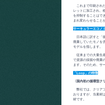
これまで印刷された
レットに加工され、
を抑制することはでき
まれ変わらせること
サーキュラーエコノ
日本語に訳すと「循
廃棄していたモノを
モデルを指します。
従来までの大量生産
で資源の採掘や廃棄
ます。そのため、サ
「Loop」の特徴
〈国内初の循環型ク
弊社では、クリアフ
おりますが、当素材
材です。