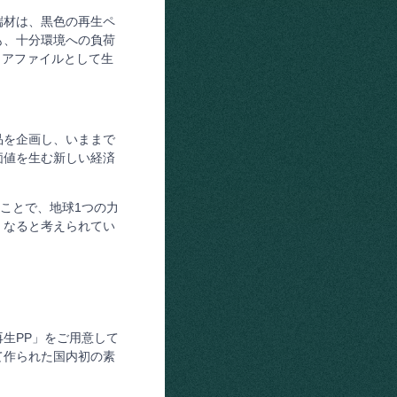
端材は、黒色の再生ペ
も、十分環境への負荷
リアファイルとして生
品を企画し、いままで
価値を生む新しい経済
ことで、地球1つの力
くなると考えられてい
生PP」をご用意して
て作られた国内初の素