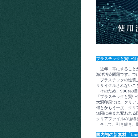
プラスチックと賢い付
　近年、耳にすること
海洋汚染問題です。では
　プラスチックの性質
リサイクルされないこ
　そのため、SDGsの
「プラスチックと賢い
大洞印刷では、クリア
何とかもう一度、クリ
無限に生まれ変われる国
クリアファイルの循環を
　そして、引き続き、
国内初の新素材「Lo