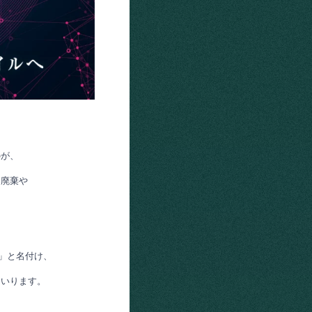
が、

廃棄や

」と名付け、

まいります。