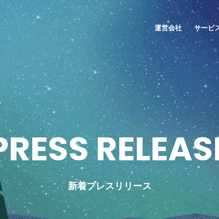
運営会社
サービ
P
R
E
S
S
R
E
L
E
A
S
新着プレスリリース