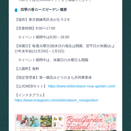
四季の香ローズガーデン 概要
【場所】東京都練馬区光が丘 5-2-6
【営業時間】9:00〜17:00
※イベント期間中は9:00～18:00
【休園日】毎週火曜日(祝休日の場合は開園、翌平日が休園)およ
び年末年始(12月29日～1月3日)
※イベント期間中は、休園日の火曜日も開園
【入園料】無料
【指定管理者】第一園芸みどりのまち共同事業体
【公式WEBサイト】
https://www.shikinokaori-rose-garden.com/
【インスタグラム】
https://www.instagram.com/shikinokaori_rosegarden/