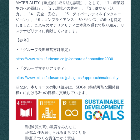
MATERIALITY（重点的に取り組む課題）」として、「1．産業競
争力への貢献」、「2．環境との共生」、「3．健やか・活
力」、「4．安全・安心」、「5．ダイバーシティ＆インクルー
ジョン」、「6．コンプライアンス・ガバナンス」の6つを特定
しました。これらのマテリアリティに本業を通じて取り組み、サ
ステナビリティに貢献していきます。
【参考】
・「グループ長期経営方針策定」
https://www.mitsuifudosan.co.jp/corporate/innovation2030
・「グループマテリアリティ」
https://www.mitsuifudosan.co.jp/esg_csr/approach/materiality
※なお、本リリースの取り組みは、SDGs（持続可能な開発目
標）における3つの目標に貢献しています。
目標4 質の高い教育をみんなに
目標11 住み続けられるまちづくりを
目標12 つくる責任つかう責任