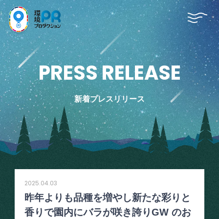
P
R
E
S
S
R
E
L
E
A
S
E
新着プレスリリース
2025.04.03
昨年よりも品種を増やし新たな彩りと
香りで園内にバラが咲き誇りGW のお