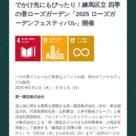
でかけ先にもぴったり！練馬区立 四季
の香ローズガーデン「2025 ローズガ
ーデンフェスティバル」開催
バラの香りくらべなど多彩なイベントの他、初のオリジナルグッ
ズも販売
2025 年5 月1 日（木）～6 月１日（日）
第一園芸株式会社
花と緑に関する事業を展開する第一園芸株式会社（本社：東京都
品川区、代表取締役社長：山村勝治、三井不動産グループ）と株
式会社西部緑化・フロンティアコンストラクション＆パートナー
ズ株式会社による「第一園芸みどりのまち共同事業体」が指定管
理者として参画する『練馬区立 四季の香（かおり）ローズガー
デン』で、5月1日（木）から6月1日（日）まで「2025ローズガ