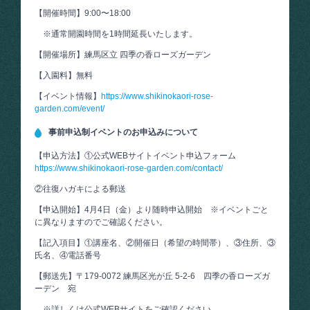
【開催時間】9:00〜18:00
※通常開園時間を1時間延長いたします。
【開催場所】練馬区立 四季の香ローズガーデン
【入園料】無料
【イベント情報】
https://www.shikinokaori-rose-
garden.com/event/
事前申込制イベントのお申込みについて
【申込方法】①公式WEBサイトイベント申込フォーム
https://www.shikinokaori-rose-garden.com/contact/
②往復ハガキによる郵送
【申込開始】4月4日（金）より随時申込開始 ※イベントごと
に異なりますのでご確認ください。
【記入項目】①講座名、②開催日（希望の時間帯）、③住所、③
氏名、④電話番号
【郵送先】〒179-0072 練馬区光が丘 5-2-6 四季の香ローズガ
ーデン 宛
※詳しくは公式WEBサイトをご確認ください。