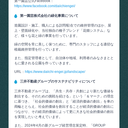
第一園芸公式Facebook：
https://www.facebook.com/daiichiengei/
第一園芸株式会社の緑化事業について
造園設計・施⼯、職⼈による訪問/駐在での維持管理のほか、屋
上・壁⾯緑化や、当社独⾃の種⼦ブレンド「花畑システム」な
ど、様々な花と緑の事業を行っています。
緑の空間を常に美しく保つために、専門のスタッフによる適切な
植栽維持管理を行っています。
また、指定管理者として、⾃治体や地域、利⽤者のみなさまとと
もに愛される公園を作っていきます。
URL：
https://www.daiichi-engei.jp/landscape/
三井不動産グループのサステナビリティについて
三井不動産グループは、「共生・共存・共創により新たな価値を
創出する、そのための挑戦を続ける」という「＆マーク」の理念
に基づき、「社会的価値の創出」と「経済的価値の創出」を車の
両輪ととらえ、社会的価値を創出することが経済的価値の創出に
つながり、その経済的価値によって更に大きな社会的価値の創出
を実現したいと考えています。
また、2024年4月の新グループ経営理念策定時、「GROUP