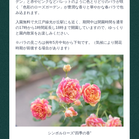
デン」と赤やピンクなどパレットのように色とりどりのバラが咲
く「色彩のローズガーデン」が豊潤な香りと華やかな春バラで包
み込まれます。
入園無料で大江戸線光が丘駅にも近く、期間中は閉園時間を通常
の17時から1時間延長し18時まで開園していますので、ゆっくり
と園内散策をお楽しみください。
※バラの見ごろは例年5月中旬から下旬です。（気候により開花
時期が前後する場合があります）
シンボルローズ“四季の香”