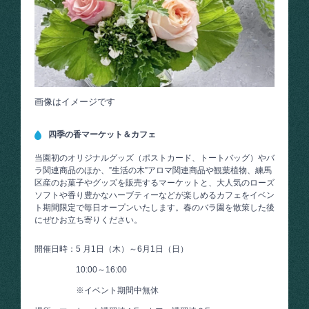
画像はイメージです
四季の香マーケット＆カフェ
当園初のオリジナルグッズ（ポストカード、トートバッグ）やバ
ラ関連商品のほか、”生活の木”アロマ関連商品や観葉植物、練馬
区産のお菓子やグッズを販売するマーケットと、大人気のローズ
ソフトや香り豊かなハーブティーなどが楽しめるカフェをイベン
ト期間限定で毎日オープンいたします。春のバラ園を散策した後
にぜひお立ち寄りください。
開催日時：5 月1日（木）～6月1日（日）
10:00～16:00
※イベント期間中無休