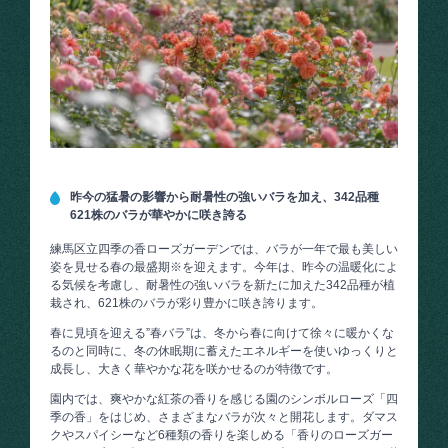
昨今の猛暑の影響から耐暑性の強いバラを加え、342品種
621株のバラが華やかに咲き誇る
練馬区立四季の香ローズガーデンでは、バラが一年で最も美しい
姿を見せる春の最盛期※を迎えます。今年は、昨今の温暖化によ
る気候を考慮し、耐暑性の強いバラを新たに加えた342品種が植
栽され、621株のバラが彩り豊かに咲き誇ります。
春に見頃を迎える”春バラ”は、冬から春に向けて徐々に暖かくな
るのと同時に、冬の休眠期に蓄えたエネルギーを使いゆっくりと
成長し、大きく華やかな花を咲かせるのが特徴です。
園内では、爽やかな紅茶の香りを感じる園のシンボルローズ「四
季の香」をはじめ、さまざまなバラが次々と開花します。ダマス
クやスパイシーなど6種類の香りを楽しめる「香りのローズガー