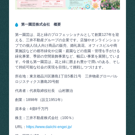
第一園芸株式会社 概要
第一園芸は、花と緑のプロフェッショナルとして創業127年を迎
える、三井不動産グループの企業です。店舗やオンラインショッ
プでの個人/法人向け商品の販売、婚礼装花、オフィスビルや商
業施設などの都市緑化や公園・庭園などの造園・管理を手がける
緑化事業、季節の空間装飾事業など、幅広い事業を展開していま
す。今後も第一園芸は、花と緑に囲まれ豊かで潤いのある、そし
て持続可能な社会の実現を目指して挑戦しつづけます。
所在地：東京都品川区勝島1丁目5番21号 三井物産グローバル
ロジスティクス勝島20号館
代表者：代表取締役社長 山村勝治
創業：1898年（設立1951年）
資本金：4億8千万円
株主：三井不動産株式会社（100％）
URL：
https://www.daiichi-engei.jp/